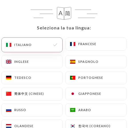
IT
MENU
Seleziona la tua lingua:
Seleziona la tua lingua:
FRANCESE
FRANCESE
ITALIANO
ITALIANO
/
PAGINA INIZIALE
RECENSIONI
Recensioni
INGLESE
INGLESE
SPAGNOLO
SPAGNOLO
TEDESCO
TEDESCO
PORTOGHESE
PORTOGHESE
简体中文 (CINESE)
简体中文 (CINESE)
GIAPPONESE
GIAPPONESE
56 recensioni su Uniiti
4.8 / 5
RUSSO
RUSSO
ARABO
ARABO
Recensioni autentiche e verificate al 100%.
한국어 (COREANO)
한국어 (COREANO)
OLANDESE
OLANDESE