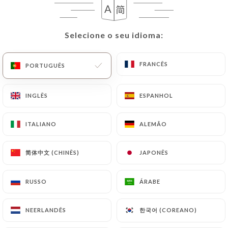
PT
MENU
Selecione o seu idioma:
Selecione o seu idioma:
FRANCÊS
FRANCÊS
PORTUGUÊS
PORTUGUÊS
/
INGLÊS
INGLÊS
ESPANHOL
ESPANHOL
PÁGINA INICIAL
AVALIAÇÕES
Avaliações
ITALIANO
ITALIANO
ALEMÃO
ALEMÃO
简体中文 (CHINÊS)
简体中文 (CHINÊS)
JAPONÊS
JAPONÊS
56 avaliações no Uniiti
RUSSO
RUSSO
ÁRABE
ÁRABE
4.8 / 5
한국어 (COREANO)
한국어 (COREANO)
NEERLANDÊS
NEERLANDÊS
Avaliações 100% reais e verificadas.