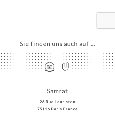
VIEREN
LLUNG
ERIE
RTUNG
NÜ
Sie finden uns auch auf …
TAKT
Samrat
26 Rue Lauriston
75116 Paris France