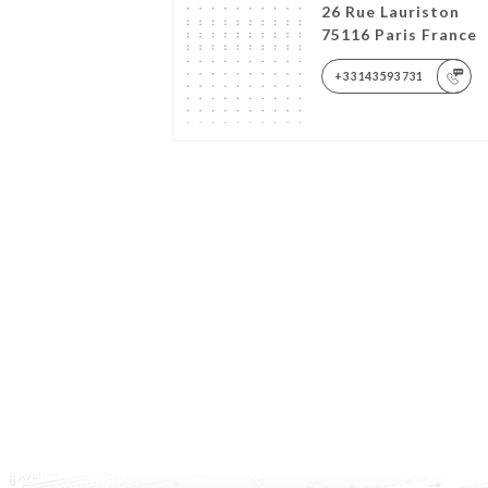
26 Rue Lauriston
75116 Paris France
+33143593731