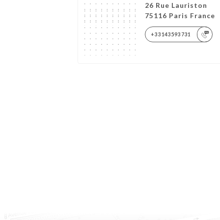
26 Rue Lauriston
75116 Paris France
+33143593731