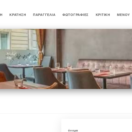
ΚΉ
ΚΡΆΤΗΣΗ
ΠΑΡΑΓΓΕΛΊΑ
ΦΩΤΟΓΡΑΦΊΕΣ
ΚΡΙΤΙΚΉ
ΜΕΝΟΎ
όνομα