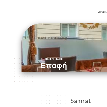
ΑΡΧΙ
/
ΑΡΧΙΚΉ
ΕΠΑΦΉ
Επαφή
Samrat