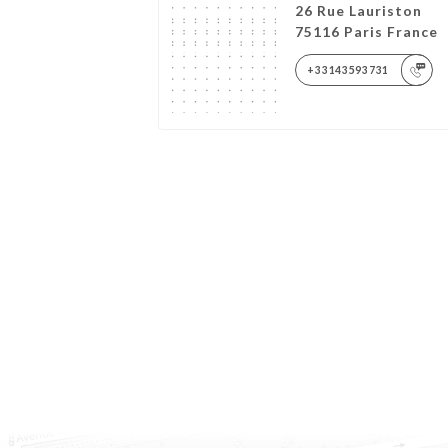
26 Rue Lauriston
75116 Paris France
+33143593731