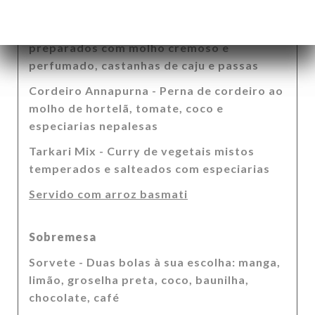
batatas e especiarias picantes
Frango Shahi Korma - Peitos de frango
preparados com molho cremoso e
perfumado, castanhas de caju e passas
Cordeiro Annapurna - Perna de cordeiro ao
molho de hortelã, tomate, coco e
especiarias nepalesas
Tarkari Mix - Curry de vegetais mistos
temperados e salteados com especiarias
Servido com arroz basmati
Sobremesa
Sorvete - Duas bolas à sua escolha: manga,
limão, groselha preta, coco, baunilha,
chocolate, café