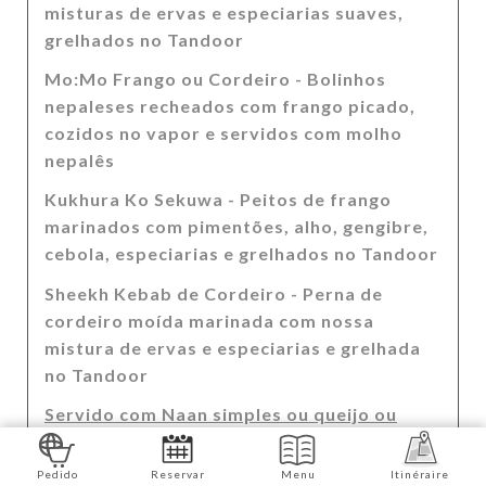
misturas de ervas e especiarias suaves,
grelhados no Tandoor
Mo:Mo Frango ou Cordeiro - Bolinhos
nepaleses recheados com frango picado,
cozidos no vapor e servidos com molho
nepalês
Kukhura Ko Sekuwa - Peitos de frango
marinados com pimentões, alho, gengibre,
cebola, especiarias e grelhados no Tandoor
Sheekh Kebab de Cordeiro - Perna de
cordeiro moída marinada com nossa
mistura de ervas e especiarias e grelhada
no Tandoor
Servido com Naan simples ou queijo ou
queijo com alho
Pedido
Reservar
Menu
Itinéraire
Prato de sua escolha