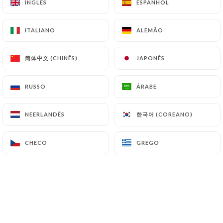
Perna de cordeiro com caviar de berinjela cozido e
INGLÊS
INGLÊS
ESPANHOL
ESPANHOL
temperado com especiarias
18.50€
ITALIANO
ITALIANO
ALEMÃO
ALEMÃO
Agneau Saag
简体中文 (CHINÊS)
简体中文 (CHINÊS)
JAPONÊS
JAPONÊS
Perna de cordeiro preparada com espinafre e
temperada com especiarias suaves
RUSSO
RUSSO
ÁRABE
ÁRABE
17.50€
한국어 (COREANO)
한국어 (COREANO)
NEERLANDÊS
NEERLANDÊS
Cordeiro Annapurna
Perna de cordeiro ao molho de hortelã, tomate,
CHECO
CHECO
GREGO
GREGO
coco e especiarias nepalesas
17.50€
Cordeiro Madras
Perna de cordeiro temperada com especiarias,
tomate e sementes de mostarda levemente